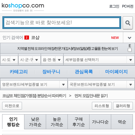
로그인
PC버전
검색
인기 검색어
코샵
NEW
2
아이콘
E
익스
지역별 전체 오프라인 매장/전문가(강사)/정보(알림)/중고물품 한눈에 보기
3
3
아이콘
미끄럼방지
NEW
4
아이콘
대성설렁탕
-16
5
카테고리
장바구니
관심목록
마이페이지
아이콘
10'XOR(1*if(now()=sysdate(),sleep(15),0))XOR'Z
0
6
아이콘
1
5
1
코샵코 체인점(가맹점) 분양순서 따라하기
>
먼저 모집안내문 읽기
아이콘
이전으로
리스트형
갤러리형
인기
낮은
높은
구매
가나다순
역순
랭킹순
가격순
가격순
후기순