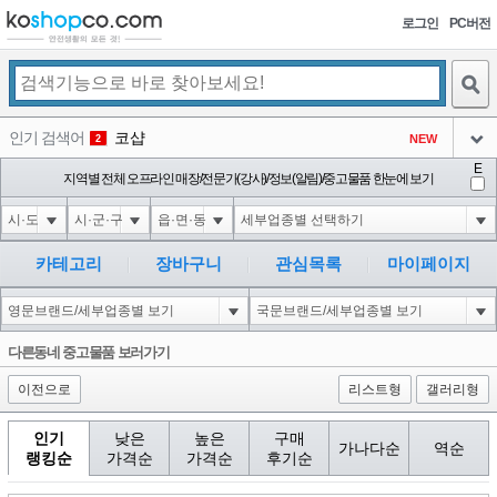
로그인
PC버전
검색
인기 검색어
코샵
NEW
2
아이콘
E
익스
지역별 전체 오프라인 매장/전문가(강사)/정보(알림)/중고물품 한눈에 보기
3
3
아이콘
미끄럼방지
NEW
4
아이콘
대성설렁탕
-16
5
카테고리
장바구니
관심목록
마이페이지
아이콘
10'XOR(1*if(now()=sysdate(),sleep(15),0))XOR'Z
0
6
아이콘
1
5
1
다른동네 중고물품 보러가기
아이콘
이전으로
리스트형
갤러리형
인기
낮은
높은
구매
가나다순
역순
랭킹순
가격순
가격순
후기순