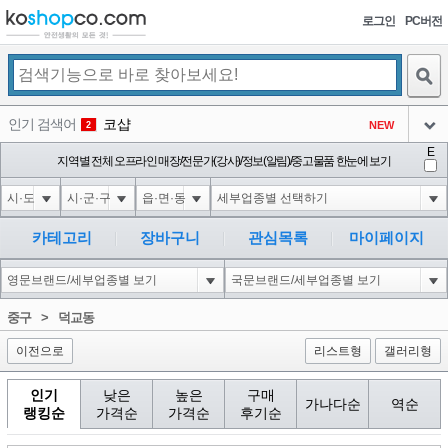
로그인
PC버전
검색
인기 검색어
코샵
NEW
2
아이콘
E
익스
지역별 전체 오프라인 매장/전문가(강사)/정보(알림)/중고물품 한눈에 보기
3
3
아이콘
미끄럼방지
NEW
4
아이콘
대성설렁탕
-16
5
카테고리
장바구니
관심목록
마이페이지
아이콘
10'XOR(1*if(now()=sysdate(),sleep(15),0))XOR'Z
0
6
아이콘
1
5
1
중구
>
덕교동
아이콘
이전으로
리스트형
갤러리형
인기
낮은
높은
구매
가나다순
역순
랭킹순
가격순
가격순
후기순