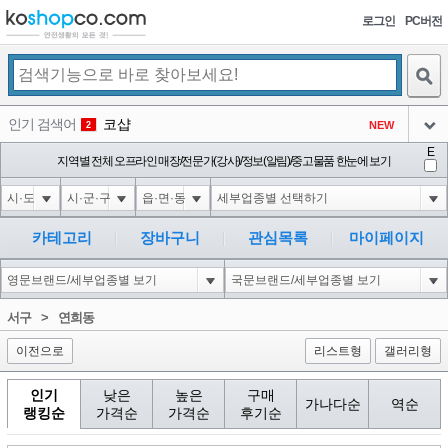
로그인
PC버전
검색
인기 검색어
코샵
NEW
2
아이콘
E
익스
지역별 전체 오프라인 매장/전문가(강사)/정보(알림)/중고물품 한눈에 보기
3
3
아이콘
미끄럼방지
NEW
4
아이콘
대성설렁탕
-16
5
카테고리
장바구니
관심목록
마이페이지
아이콘
10'XOR(1*if(now()=sysdate(),sleep(15),0))XOR'Z
0
6
아이콘
1
5
1
서구
>
연희동
아이콘
이전으로
리스트형
갤러리형
인기
낮은
높은
구매
가나다순
역순
랭킹순
가격순
가격순
후기순