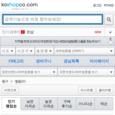
로그인
PC버전
검색
인기 검색어
코샵
NEW
2
아이콘
E
익스
지역별 전체 오프라인 매장/전문가(강사)/정보(알림)/중고물품 한눈에 보기
3
3
아이콘
미끄럼방지
NEW
4
아이콘
대성설렁탕
-16
5
카테고리
장바구니
관심목록
마이페이지
아이콘
10'XOR(1*if(now()=sysdate(),sleep(15),0))XOR'Z
0
6
아이콘
1
5
1
중구
>
항동1가
아이콘
이전으로
리스트형
갤러리형
인기
낮은
높은
구매
가나다순
역순
랭킹순
가격순
가격순
후기순