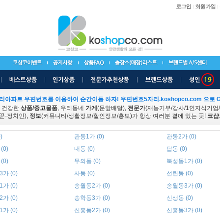
리아파트 우편번호를 이용하여 순간이동 하자! 우편번호5자리.koshopco.com 으로 G
 건강한
상품/중고물품
, 우리동네
가게
(문앞배달),
전문가
(재능기부/강사/1인지식기업
꾼-정치인),
정보
(커뮤니티/생활정보/할인정보/홍보)가 항상 여러분 곁에 있는 곳!
코샵
)
관동1가 (0)
관동2가 (0)
(0)
내동 (0)
답동 (0)
(0)
무의동 (0)
북성동1가 (0)
가 (0)
사동 (0)
선린동 (0)
가 (0)
송월동2가 (0)
송월동3가 (0)
가 (0)
송학동3가 (0)
신생동 (0)
가 (0)
신흥동2가 (0)
신흥동3가 (0)