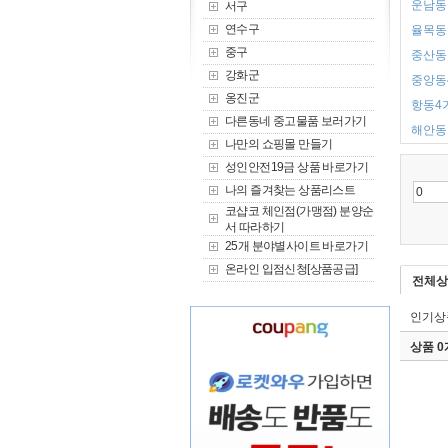
운남동 
서구
연수구
율목동 
중구
중산동 
강화군
중앙동4
옹진군
항동4가
다른동네 중고물품 보러가기
해안동1
나만의 쇼핑몰 만들기
성인안전19금 상품 바로가기
나의 즐겨찾는 상품리스트
코샵코 체인점(가맹점) 분양순
서 따라하기
25개 분야별사이트 바로가기
온라인 입점신청[상품공급]
전체상
인기상
상품 