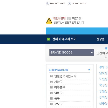
우
안전하고
일
경동 (0
남북동 
인천광역시입니다
도원동 
계양구
북성동3
미추홀구
송월동1
남동구
송학동2
동구
신흥동1
부평구