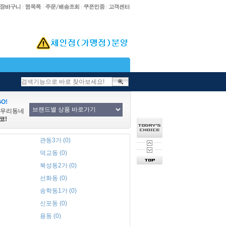
O!
/우리동네
코!
관동3가 (0)
덕교동 (0)
북성동2가 (0)
선화동 (0)
송학동1가 (0)
신포동 (0)
용동 (0)