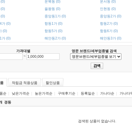
(0)
운북동 (0)
운서동 (0)
(0)
을왕동 (0)
인현동 (0)
(0)
중앙동1가 (0)
중앙동2가 (0)
가 (0)
항동1가 (0)
항동2가 (0)
 (0)
항동5가 (0)
항동6가 (0)
가 (0)
해안동2가 (0)
해안동3가 (0)
가격대별
영문 브랜드/세부업종별 검색
~
품
적립금 적용상품
할인상품
품순
|
낮은가격순
|
높은가격순
|
구매후기순
|
등록일순
|
가나다순
|
가나다
0개
경동
검색된 상품이 없습니다.