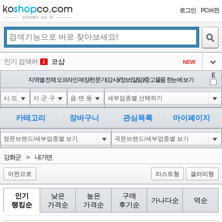
로그인
PC버전
검색
인기 검색어
코샵
NEW
2
아이콘
E
익스
지역별 전체 오프라인 매장/전문가(강사)/정보(알림)/중고물품 한눈에 보기
3
3
아이콘
미끄럼방지
NEW
4
아이콘
대성설렁탕
-16
5
카테고리
장바구니
관심목록
마이페이지
아이콘
10'XOR(1*if(now()=sysdate(),sleep(15),0))XOR'Z
0
6
아이콘
1
5
1
강화군
>
내가면
아이콘
이전으로
리스트형
갤러리형
인기
낮은
높은
구매
가나다순
역순
랭킹순
가격순
가격순
후기순