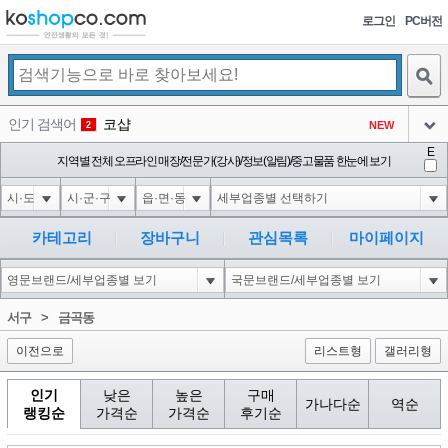
로그인
PC버전
검색
인기 검색어
코샵
NEW
2
아이콘
E
익스
지역별 전체 오프라인 매장/전문가(강사)/정보(알림)/중고물품 한눈에 보기
3
3
아이콘
미끄럼방지
NEW
4
아이콘
대성설렁탕
-16
5
카테고리
장바구니
관심목록
마이페이지
아이콘
10'XOR(1*if(now()=sysdate(),sleep(15),0))XOR'Z
0
6
아이콘
1
5
1
서구
>
금곡동
아이콘
이전으로
리스트형
갤러리형
인기
낮은
높은
구매
가나다순
역순
랭킹순
가격순
가격순
후기순