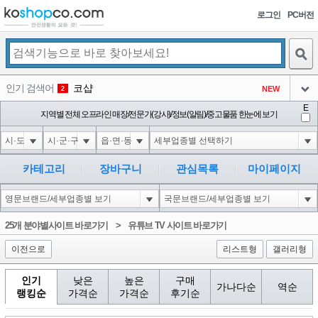
로그인
PC버전
검색
인기 검색어
코샵
NEW
2
아이콘
E
익스
지역별 전체 오프라인 매장/전문가(강사)/정보(알림)/중고물품 한눈에 보기
3
3
아이콘
미끄럼방지
NEW
4
아이콘
대성설렁탕
-16
5
카테고리
장바구니
관심목록
마이페이지
아이콘
10'XOR(1*if(now()=sysdate(),sleep(15),0))XOR'Z
0
6
아이콘
1
5
1
25개 분야별사이트 바로가기
>
유튜브 TV 사이트 바로가기
아이콘
이전으로
리스트형
갤러리형
인기
낮은
높은
구매
가나다순
역순
랭킹순
가격순
가격순
후기순