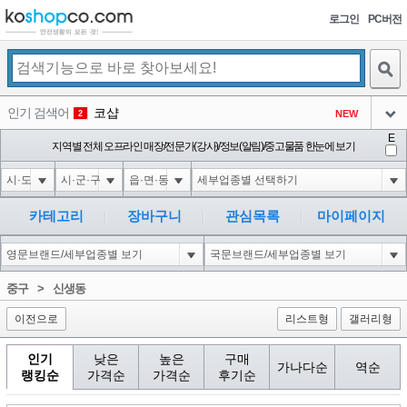
로그인
PC버전
검색
인기 검색어
코샵
NEW
2
아이콘
E
익스
지역별 전체 오프라인 매장/전문가(강사)/정보(알림)/중고물품 한눈에 보기
3
3
아이콘
미끄럼방지
NEW
4
아이콘
대성설렁탕
-16
5
카테고리
장바구니
관심목록
마이페이지
아이콘
10'XOR(1*if(now()=sysdate(),sleep(15),0))XOR'Z
0
6
아이콘
1
5
1
중구
>
신생동
아이콘
이전으로
리스트형
갤러리형
인기
낮은
높은
구매
가나다순
역순
랭킹순
가격순
가격순
후기순