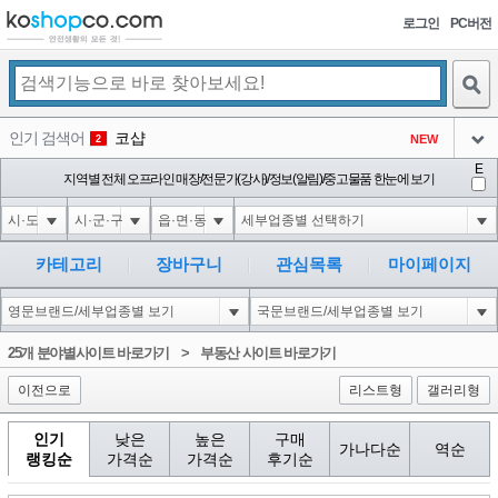
로그인
PC버전
검색
인기 검색어
코샵
NEW
2
아이콘
E
익스
지역별 전체 오프라인 매장/전문가(강사)/정보(알림)/중고물품 한눈에 보기
3
3
아이콘
미끄럼방지
NEW
4
아이콘
대성설렁탕
-16
5
카테고리
장바구니
관심목록
마이페이지
아이콘
10'XOR(1*if(now()=sysdate(),sleep(15),0))XOR'Z
0
6
아이콘
1
5
1
25개 분야별사이트 바로가기
>
부동산 사이트 바로가기
아이콘
이전으로
리스트형
갤러리형
인기
낮은
높은
구매
가나다순
역순
랭킹순
가격순
가격순
후기순