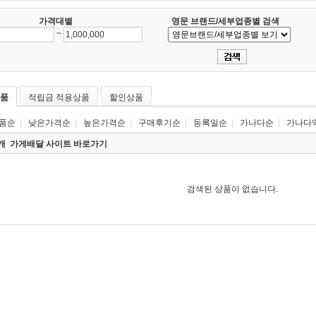
가격대별
영문 브랜드/세부업종별 검색
~
품
적립금 적용상품
할인상품
품순
|
낮은가격순
|
높은가격순
|
구매후기순
|
등록일순
|
가나다순
|
가나다
0개
가게배달 사이트 바로가기
검색된 상품이 없습니다.