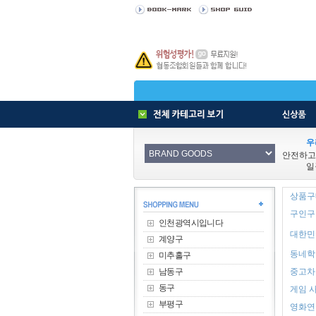
우
안전하고
일
상품구매
구인구직
인천광역시입니다
대한민
계양구
동네학원
미추홀구
남동구
중고차 
동구
게임 사
부평구
영화연극