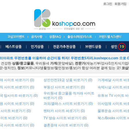
리아파트 우편번호를 이용하여 순간이동 하자! 우편번호5자리.koshopco.com 으로 G
 건강한
상품/중고물품
, 우리동네
가게
(문앞배달),
전문가
(재능기부/강사/1인지식기업
꾼-정치인),
정보
(커뮤니티/생활정보/할인정보/홍보)가 항상 여러분 곁에 있는 곳!
코샵
 사이트 바로가기 (0)
성인안전19금 상품 바로가기 (0)
가게배달 사이트 바로
 사이트 바로가기 (0)
부동산 사이트 바로가기 (0)
숙박시설 사이트 바로
우리동네 중고물품 직거래 사이트
국 탑사이트 바로가기 (0)
유튜브 TV 사이트 바
바로가기 (0)
 사이트 바로가기 (0)
과외/클래스 사이트 바로가기 (0)
이사업체 사이트 바로
사이트 바로가기 (0)
렌터카 사이트 바로가기 (0)
물류운송 사이트 바로
이트 바로가기 (0)
TV 방송 사이트 바로가기 (0)
북스/Books 사이트 
 사이트 바로가기 (0)
결혼중매 사이트 바로가기 (0)