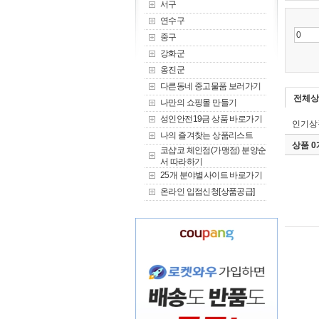
서구
연수구
중구
강화군
옹진군
다른동네 중고물품 보러가기
전체상
나만의 쇼핑몰 만들기
성인안전19금 상품 바로가기
인기상
나의 즐겨찾는 상품리스트
상품 
코샵코 체인점(가맹점) 분양순
서 따라하기
25개 분야별사이트 바로가기
온라인 입점신청[상품공급]